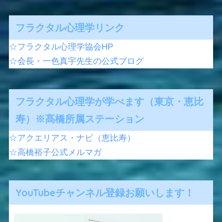
フラクタル心理学リンク
☆フラクタル心理学協会HP
☆会長・一色真宇先生の公式ブログ
フラクタル心理学が学べます（東京・恵比
寿）※髙橋所属ステーション
☆アクエリアス・ナビ（恵比寿）
☆高橋裕子公式メルマガ
YouTubeチャンネル登録お願いします！