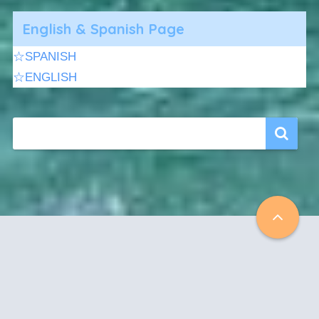
English & Spanish Page
☆SPANISH
☆ENGLISH