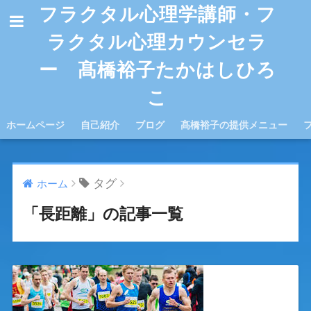
フラクタル心理学講師・フ
ラクタル心理カウンセラ
ー 髙橋裕子たかはしひろ
こ
ホームページ
自己紹介
ブログ
髙橋裕子の提供メニュー
タグ
ホーム
「長距離」の記事一覧