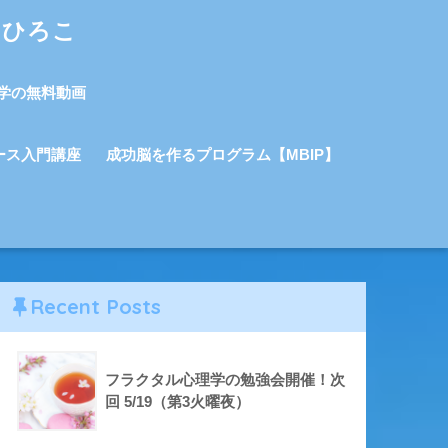
しひろこ
学の無料動画
ース入門講座
成功脳を作るプログラム【MBIP】
Recent Posts
フラクタル心理学の勉強会開催！次
回 5/19（第3火曜夜）