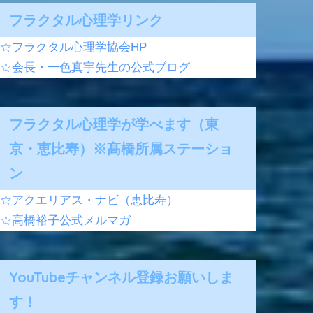
フラクタル心理学リンク
☆フラクタル心理学協会HP
☆会長・一色真宇先生の公式ブログ
フラクタル心理学が学べます（東
京・恵比寿）※髙橋所属ステーショ
ン
☆アクエリアス・ナビ（恵比寿）
☆高橋裕子公式メルマガ
YouTubeチャンネル登録お願いしま
す！