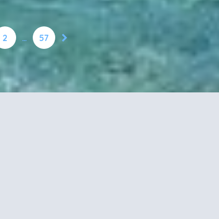
2
…
57