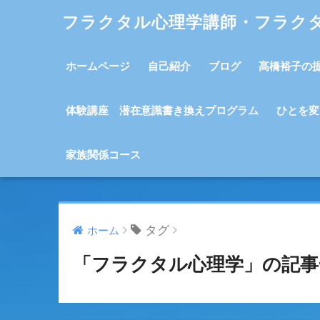
フラクタル心理学講師・フラク
ホームページ
自己紹介
ブログ
髙橋裕子の
体験講座 潜在意識書き換えプログラム
ひとを変
家族関係コース
タグ
ホーム
「フラクタル心理学」の記事