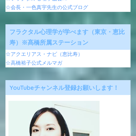
☆会長・一色真宇先生の公式ブログ
フラクタル心理学が学べます（東京・恵比
寿）※髙橋所属ステーション
☆アクエリアス・ナビ（恵比寿）
☆高橋裕子公式メルマガ
YouTubeチャンネル登録お願いします！