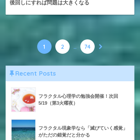
後回しにすれば問題は大きくなる
1
2
…
74
Recent Posts
フラクタル心理学の勉強会開催！次回
5/19（第3火曜夜）
フラクタル現象学なら「滅びていく感覚」
がただの錯覚だと分かる