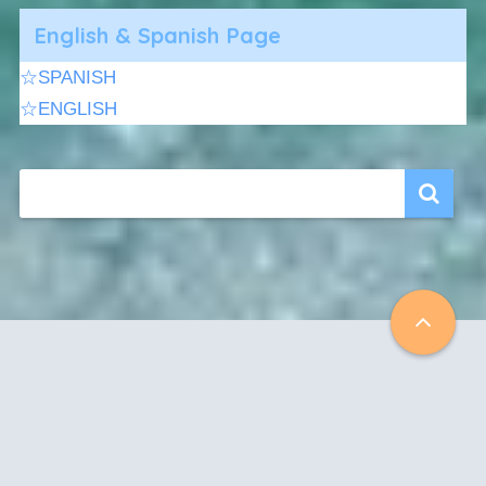
English & Spanish Page
☆SPANISH
☆ENGLISH