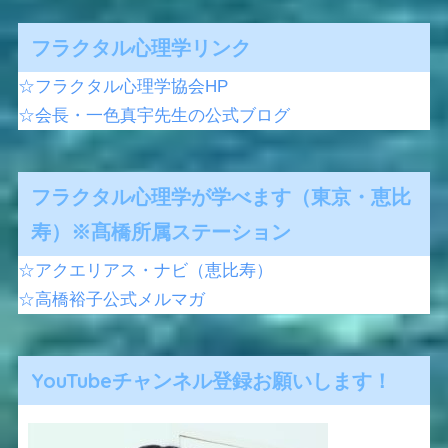
フラクタル心理学リンク
☆フラクタル心理学協会HP
☆会長・一色真宇先生の公式ブログ
フラクタル心理学が学べます（東京・恵比
寿）※髙橋所属ステーション
☆アクエリアス・ナビ（恵比寿）
☆高橋裕子公式メルマガ
YouTubeチャンネル登録お願いします！