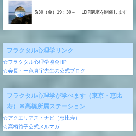
5/30（金）19：30～ LDP講座を開催します
フラクタル心理学リンク
☆フラクタル心理学協会HP
☆会長・一色真宇先生の公式ブログ
フラクタル心理学が学べます（東京・恵比
寿）※髙橋所属ステーション
☆アクエリアス・ナビ（恵比寿）
☆高橋裕子公式メルマガ