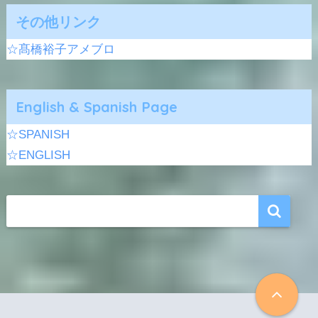
その他リンク
☆髙橋裕子アメブロ
English & Spanish Page
☆SPANISH
☆ENGLISH