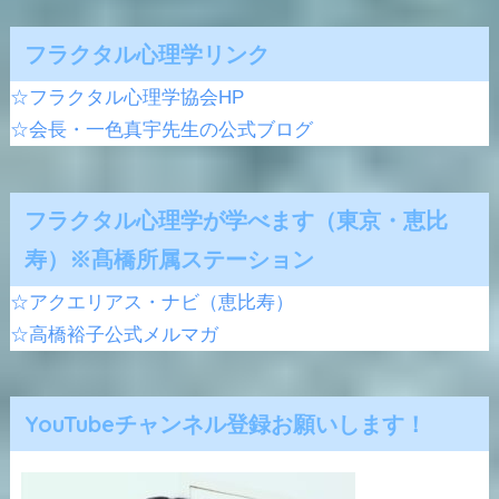
フラクタル心理学リンク
☆フラクタル心理学協会HP
☆会長・一色真宇先生の公式ブログ
フラクタル心理学が学べます（東京・恵比
寿）※髙橋所属ステーション
☆アクエリアス・ナビ（恵比寿）
☆高橋裕子公式メルマガ
YouTubeチャンネル登録お願いします！