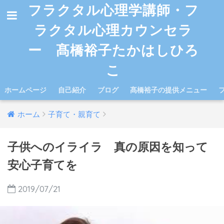
フラクタル心理学講師・フ
ラクタル心理カウンセラ
ー 髙橋裕子たかはしひろ
こ
ホームページ
自己紹介
ブログ
髙橋裕子の提供メニュー
ホーム
子育て・親育て
子供へのイライラ 真の原因を知って
安心子育てを
2019/07/21