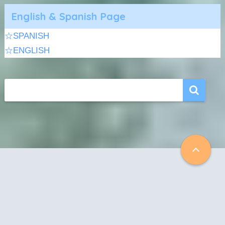
English & Spanish Page
☆SPANISH
☆ENGLISH