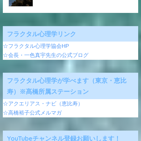
フラクタル心理学リンク
☆フラクタル心理学協会HP
☆会長・一色真宇先生の公式ブログ
フラクタル心理学が学べます（東京・恵比
寿）※髙橋所属ステーション
☆アクエリアス・ナビ（恵比寿）
☆高橋裕子公式メルマガ
YouTubeチャンネル登録お願いします！