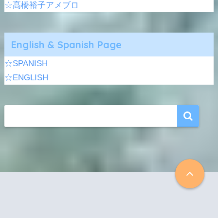
☆髙橋裕子アメブロ
English & Spanish Page
☆SPANISH
☆ENGLISH