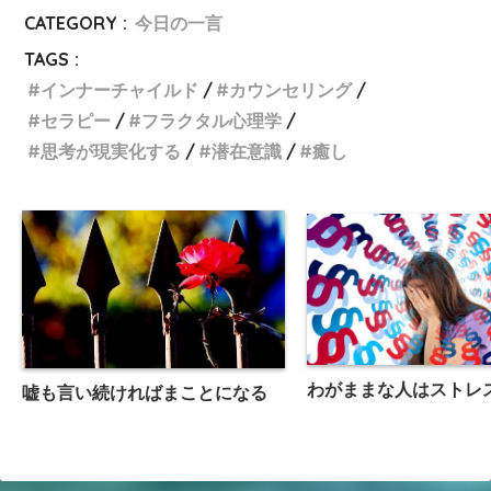
CATEGORY :
今日の一言
TAGS :
インナーチャイルド
カウンセリング
セラピー
フラクタル心理学
思考が現実化する
潜在意識
癒し
わがままな人はストレ
嘘も言い続ければまことになる