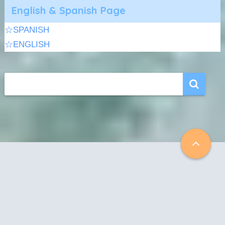
English & Spanish Page
☆SPANISH
☆ENGLISH