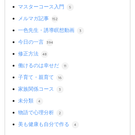
マスターコース入門
5
メルマガ記事
152
一色先生・誘導瞑想動画
3
今日の一言
394
修正方法
48
働けるのは幸せだ
11
子育て・親育て
16
家族関係コース
3
未分類
4
物語で心理分析
2
美も健康も自分で作る
4