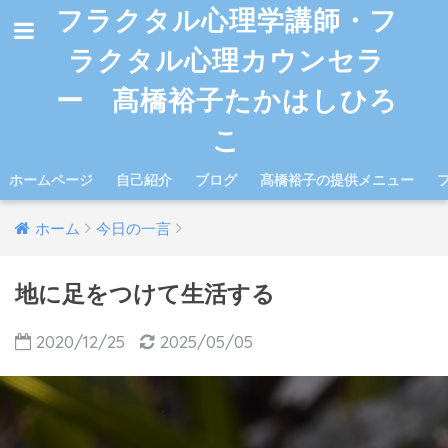
フラクタル心理学講師・フ
ラクタル心理カウンセラ
ー 髙橋裕子たかはしひろ
こ
ホームページ
自己紹介
ブログ
髙橋裕子の提供メニュー
ホーム
今日の一言
地に足をつけて生活する
2020/12/25
2025/05/05