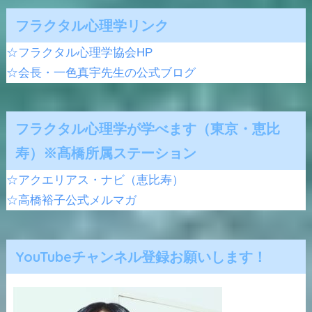
フラクタル心理学リンク
☆フラクタル心理学協会HP
☆会長・一色真宇先生の公式ブログ
フラクタル心理学が学べます（東京・恵比
寿）※髙橋所属ステーション
☆アクエリアス・ナビ（恵比寿）
☆高橋裕子公式メルマガ
YouTubeチャンネル登録お願いします！