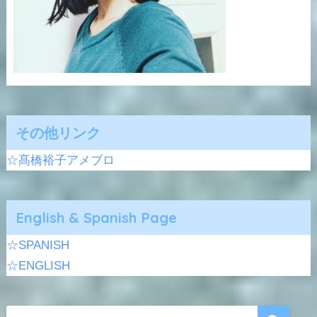
その他リンク
☆髙橋裕子アメブロ
English & Spanish Page
☆SPANISH
☆ENGLISH