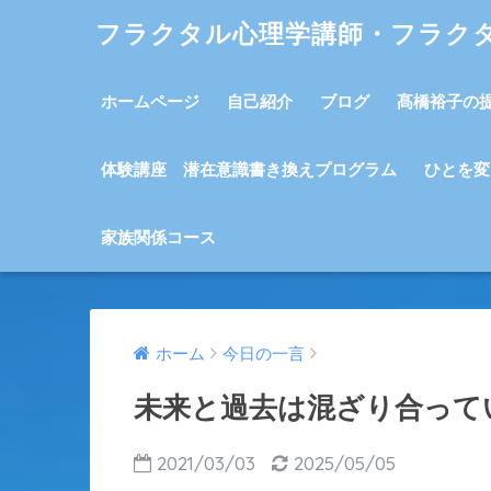
フラクタル心理学講師・フラク
ホームページ
自己紹介
ブログ
髙橋裕子の
体験講座 潜在意識書き換えプログラム
ひとを変
家族関係コース
ホーム
今日の一言
未来と過去は混ざり合って
2021/03/03
2025/05/05