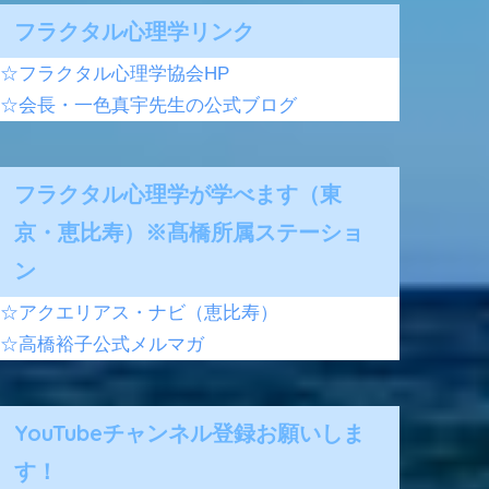
フラクタル心理学リンク
☆フラクタル心理学協会HP
☆会長・一色真宇先生の公式ブログ
フラクタル心理学が学べます（東
京・恵比寿）※髙橋所属ステーショ
ン
☆アクエリアス・ナビ（恵比寿）
☆高橋裕子公式メルマガ
YouTubeチャンネル登録お願いしま
す！