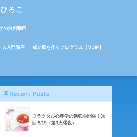
しひろこ
学の無料動画
ース入門講座
成功脳を作るプログラム【MBIP】
Recent Posts
フラクタル心理学の勉強会開催！次
回 5/19（第3火曜夜）