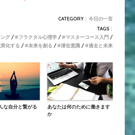
CATEGORY :
今日の一言
TAGS :
リング
フラクタル心理学
マスターコース入門
現実化する
未来を創る
潜在意識
過去と未来
んな自分と繋がる
あなたは何のために働きます
か