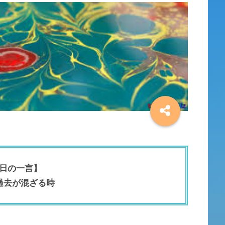
日の一言】
過去が混ざる時