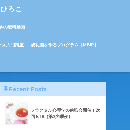
しひろこ
学の無料動画
ース入門講座
成功脳を作るプログラム【MBIP】
Recent Posts
フラクタル心理学の勉強会開催！次
回 5/19（第3火曜夜）