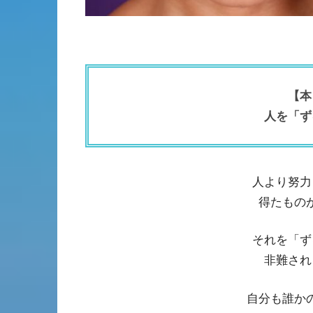
【本
人を「ず
人より努力
得たもの
それを「ず
非難され
自分も誰か