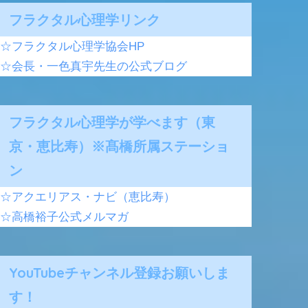
フラクタル心理学リンク
☆フラクタル心理学協会HP
☆会長・一色真宇先生の公式ブログ
フラクタル心理学が学べます（東
京・恵比寿）※髙橋所属ステーショ
ン
☆アクエリアス・ナビ（恵比寿）
☆高橋裕子公式メルマガ
YouTubeチャンネル登録お願いしま
す！