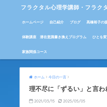
フラクタル心理学講師・フラク
ホームページ
自己紹介
ブログ
髙橋裕子の
体験講座 潜在意識書き換えプログラム
ひとを変
家族関係コース
ホーム
今日の一言
理不尽に「ずるい」と言わ
2021/03/15
2025/05/05