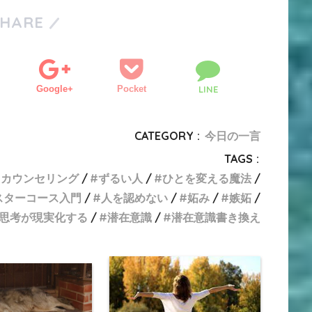
SHARE
Google+
Pocket
LINE
CATEGORY :
今日の一言
TAGS :
カウンセリング
ずるい人
ひとを変える魔法
スターコース入門
人を認めない
妬み
嫉妬
思考が現実化する
潜在意識
潜在意識書き換え