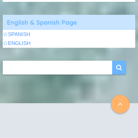
English & Spanish Page
☆SPANISH
☆ENGLISH