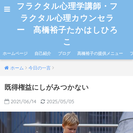
フラクタル心理学講師・フ
ラクタル心理カウンセラ
ー 髙橋裕子たかはしひろ
こ
ホームページ
自己紹介
ブログ
髙橋裕子の提供メニュー
ホーム
今日の一言
既得権益にしがみつかない
2021/06/14
2025/05/05