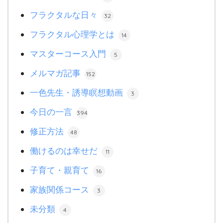
フラクタルな日々
32
フラクタル心理学とは
14
マスターコース入門
5
メルマガ記事
152
一色先生・誘導瞑想動画
3
今日の一言
394
修正方法
48
働けるのは幸せだ
11
子育て・親育て
16
家族関係コース
3
未分類
4