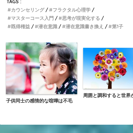
TAGS :
カウンセリング
フラクタル心理学
マスターコース入門
思考が現実化する
既得権益
潜在意識
潜在意識書き換え
第1子
周囲と調和すると世界
子供同士の感情的な喧嘩は不毛