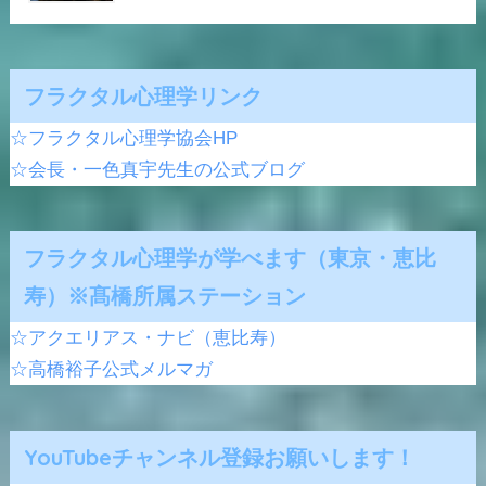
フラクタル心理学リンク
☆フラクタル心理学協会HP
☆会長・一色真宇先生の公式ブログ
フラクタル心理学が学べます（東京・恵比
寿）※髙橋所属ステーション
☆アクエリアス・ナビ（恵比寿）
☆高橋裕子公式メルマガ
YouTubeチャンネル登録お願いします！