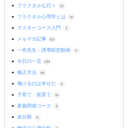
フラクタルな日々
32
フラクタル心理学とは
14
マスターコース入門
5
メルマガ記事
152
一色先生・誘導瞑想動画
3
今日の一言
394
修正方法
48
働けるのは幸せだ
11
子育て・親育て
16
家族関係コース
3
未分類
4
物語で心理分析