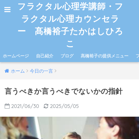
フラクタル心理学講師・フ
ラクタル心理カウンセラ
ー 髙橋裕子たかはしひろ
こ
ホームページ
自己紹介
ブログ
髙橋裕子の提供メニュー
ホーム
今日の一言
言うべきか言うべきでないかの指針
2021/06/30
2025/05/05