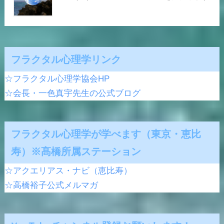
フラクタル心理学リンク
☆フラクタル心理学協会HP
☆会長・一色真宇先生の公式ブログ
フラクタル心理学が学べます（東京・恵比
寿）※髙橋所属ステーション
☆アクエリアス・ナビ（恵比寿）
☆高橋裕子公式メルマガ