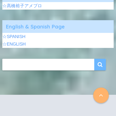
☆髙橋裕子アメブロ
English & Spanish Page
☆SPANISH
☆ENGLISH