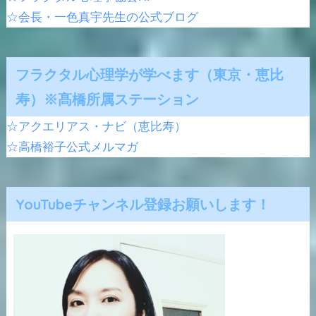
☆会長・一色真宇先生の公式ブログ
フラクタル心理学が学べます（東京・恵比
寿）※髙橋所属ステーション
☆アクエリアス・ナビ（恵比寿）
☆高橋裕子公式メルマガ
YouTubeチャンネル登録お願いします！