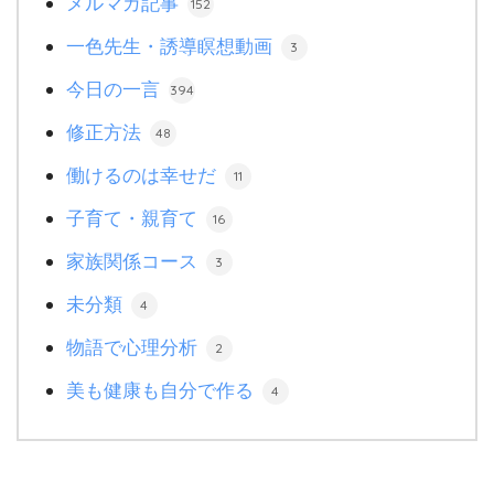
メルマガ記事
152
一色先生・誘導瞑想動画
3
今日の一言
394
修正方法
48
働けるのは幸せだ
11
子育て・親育て
16
家族関係コース
3
未分類
4
物語で心理分析
2
美も健康も自分で作る
4