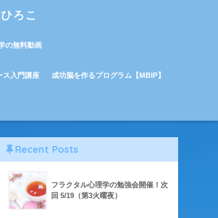
しひろこ
学の無料動画
ース入門講座
成功脳を作るプログラム【MBIP】
Recent Posts
フラクタル心理学の勉強会開催！次
回 5/19（第3火曜夜）