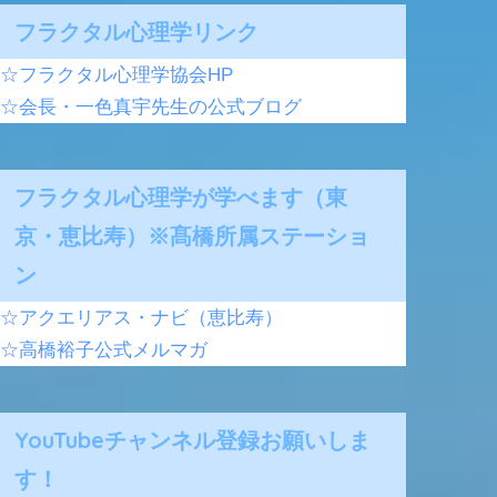
フラクタル心理学リンク
☆フラクタル心理学協会HP
☆会長・一色真宇先生の公式ブログ
フラクタル心理学が学べます（東
京・恵比寿）※髙橋所属ステーショ
ン
☆アクエリアス・ナビ（恵比寿）
☆高橋裕子公式メルマガ
YouTubeチャンネル登録お願いしま
す！