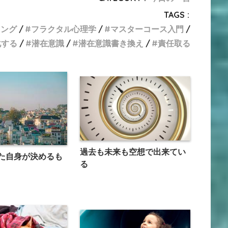
TAGS :
リング
フラクタル心理学
マスターコース入門
化する
潜在意識
潜在意識書き換え
責任取る
過去も未来も空想で出来てい
た自身が決めるも
る