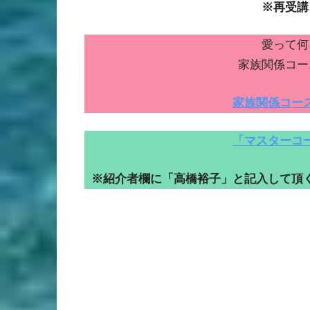
※再受講
愛って何
家族関係コー
家族関係コー
「マスターコ
※紹介者欄に「高橋裕子」と記入して頂