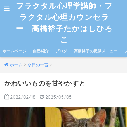
フラクタル心理学講師・フ
ラクタル心理カウンセラ
ー 髙橋裕子たかはしひろ
こ
ホームページ
自己紹介
ブログ
髙橋裕子の提供メニュー
ホーム
今日の一言
かわいいものを甘やかすと
2022/02/18
2025/05/05