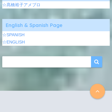
☆髙橋裕子アメブロ
English & Spanish Page
☆SPANISH
☆ENGLISH