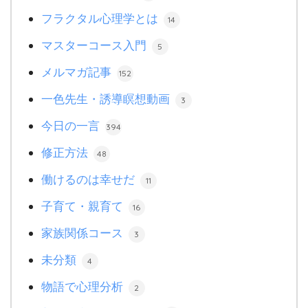
フラクタル心理学とは
14
マスターコース入門
5
メルマガ記事
152
一色先生・誘導瞑想動画
3
今日の一言
394
修正方法
48
働けるのは幸せだ
11
子育て・親育て
16
家族関係コース
3
未分類
4
物語で心理分析
2