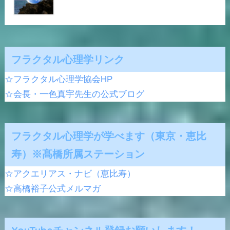
フラクタル心理学リンク
☆フラクタル心理学協会HP
☆会長・一色真宇先生の公式ブログ
フラクタル心理学が学べます（東京・恵比
寿）※髙橋所属ステーション
☆アクエリアス・ナビ（恵比寿）
☆高橋裕子公式メルマガ