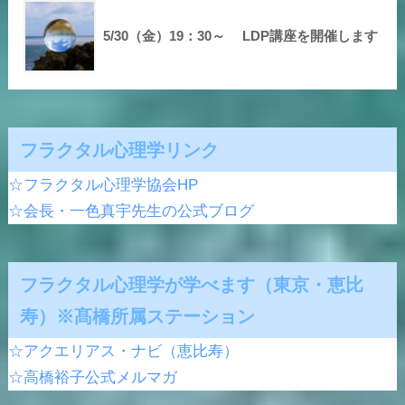
5/30（金）19：30～ LDP講座を開催します
フラクタル心理学リンク
☆フラクタル心理学協会HP
☆会長・一色真宇先生の公式ブログ
フラクタル心理学が学べます（東京・恵比
寿）※髙橋所属ステーション
☆アクエリアス・ナビ（恵比寿）
☆高橋裕子公式メルマガ