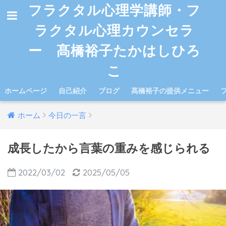
フラクタル心理学講師・フ
ラクタル心理カウンセラ
ー 髙橋裕子たかはしひろ
こ
ホームページ
自己紹介
ブログ
髙橋裕子の提供メニュー
ホーム
今日の一言
成長したから言葉の重みを感じられる
2022/03/02
2025/05/05