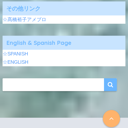
その他リンク
☆髙橋裕子アメブロ
English & Spanish Page
☆SPANISH
☆ENGLISH