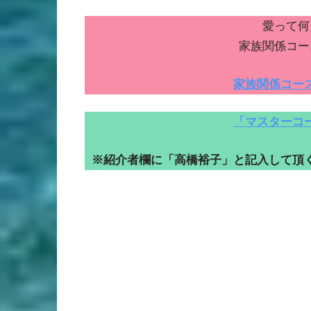
愛って何
家族関係コー
家族関係コー
「マスターコ
※紹介者欄に「高橋裕子」と記入して頂