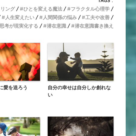
TAGS :
セリング
ひとを変える魔法
フラクタル心理学
人生変えたい
人間関係の悩み
工夫や改善
思考が現実化する
潜在意識
潜在意識書き換え
に愛を送ろう
自分の幸せは自分しか創れな
い