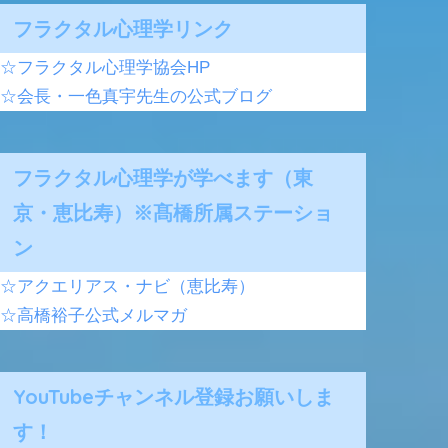
フラクタル心理学リンク
☆フラクタル心理学協会HP
☆会長・一色真宇先生の公式ブログ
フラクタル心理学が学べます（東
京・恵比寿）※髙橋所属ステーショ
ン
☆アクエリアス・ナビ（恵比寿）
☆高橋裕子公式メルマガ
YouTubeチャンネル登録お願いしま
す！