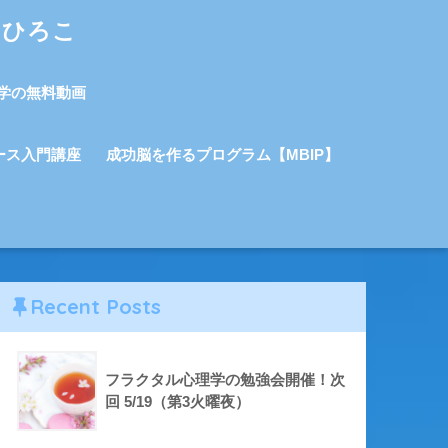
しひろこ
学の無料動画
ース入門講座
成功脳を作るプログラム【MBIP】
Recent Posts
フラクタル心理学の勉強会開催！次
回 5/19（第3火曜夜）