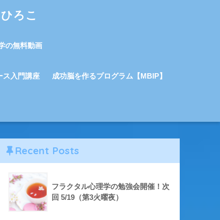
しひろこ
学の無料動画
ース入門講座
成功脳を作るプログラム【MBIP】
Recent Posts
フラクタル心理学の勉強会開催！次
回 5/19（第3火曜夜）