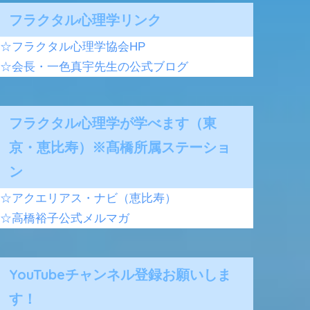
フラクタル心理学リンク
☆フラクタル心理学協会HP
☆会長・一色真宇先生の公式ブログ
フラクタル心理学が学べます（東
京・恵比寿）※髙橋所属ステーショ
ン
☆アクエリアス・ナビ（恵比寿）
☆高橋裕子公式メルマガ
YouTubeチャンネル登録お願いしま
す！