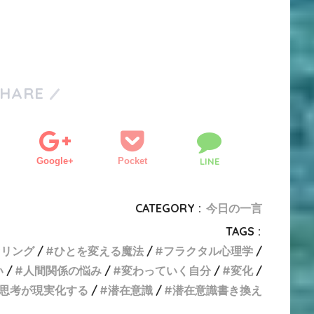
SHARE
Google+
Pocket
LINE
CATEGORY :
今日の一言
TAGS :
セリング
ひとを変える魔法
フラクタル心理学
い
人間関係の悩み
変わっていく自分
変化
思考が現実化する
潜在意識
潜在意識書き換え