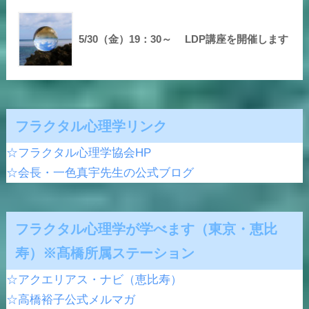
5/30（金）19：30～ LDP講座を開催します
フラクタル心理学リンク
☆フラクタル心理学協会HP
☆会長・一色真宇先生の公式ブログ
フラクタル心理学が学べます（東京・恵比
寿）※髙橋所属ステーション
☆アクエリアス・ナビ（恵比寿）
☆高橋裕子公式メルマガ