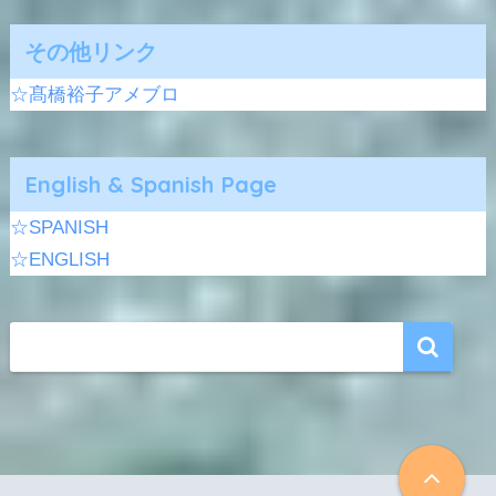
その他リンク
☆髙橋裕子アメブロ
English & Spanish Page
☆SPANISH
☆ENGLISH