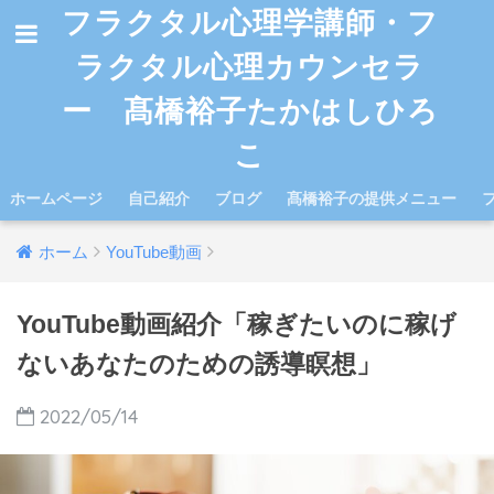
フラクタル心理学講師・フ
ラクタル心理カウンセラ
ー 髙橋裕子たかはしひろ
こ
ホームページ
自己紹介
ブログ
髙橋裕子の提供メニュー
ホーム
YouTube動画
YouTube動画紹介「稼ぎたいのに稼げ
ないあなたのための誘導瞑想」
2022/05/14