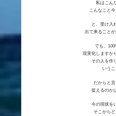
私はこん
こんなこと今
と、受け入
出て来ることが
でも、10
現実化しますか
その人を作
いうこ
だからと言
捉えるのか
今の現状を
そこからど