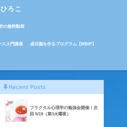
しひろこ
学の無料動画
ース入門講座
成功脳を作るプログラム【MBIP】
Recent Posts
フラクタル心理学の勉強会開催！次
回 5/19（第3火曜夜）