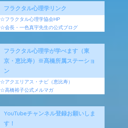
フラクタル心理学リンク
☆フラクタル心理学協会HP
☆会長・一色真宇先生の公式ブログ
フラクタル心理学が学べます（東
京・恵比寿）※髙橋所属ステーショ
ン
☆アクエリアス・ナビ（恵比寿）
☆高橋裕子公式メルマガ
YouTubeチャンネル登録お願いしま
す！