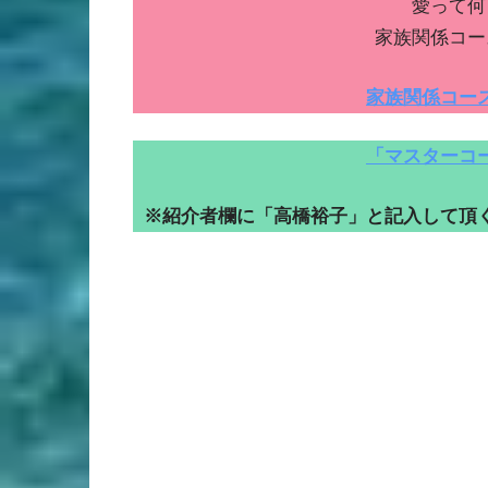
愛って何
家族関係コー
家族関係コー
「マスターコ
※紹介者欄に「高橋裕子」と記入して頂