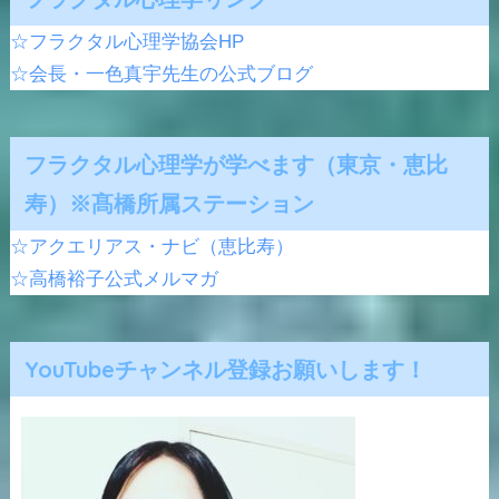
☆フラクタル心理学協会HP
☆会長・一色真宇先生の公式ブログ
フラクタル心理学が学べます（東京・恵比
寿）※髙橋所属ステーション
☆アクエリアス・ナビ（恵比寿）
☆高橋裕子公式メルマガ
YouTubeチャンネル登録お願いします！