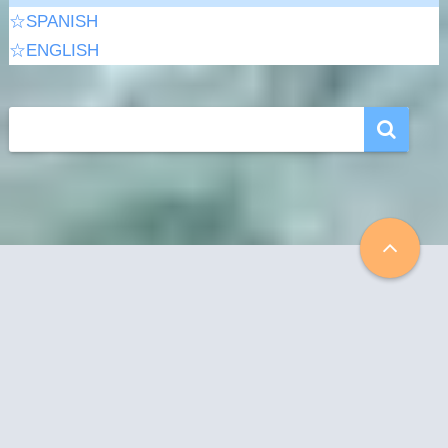
☆SPANISH
☆ENGLISH