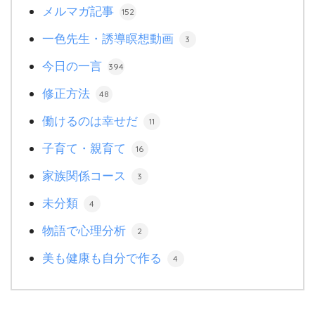
メルマガ記事
152
一色先生・誘導瞑想動画
3
今日の一言
394
修正方法
48
働けるのは幸せだ
11
子育て・親育て
16
家族関係コース
3
未分類
4
物語で心理分析
2
美も健康も自分で作る
4