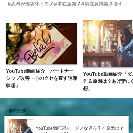
思考が現実化する
潜在意識
潜在意識書き換え
YouTube動画紹介「パートナー
YouTube動画紹介「
シップ改善・心のクセを直す誘導
作る原因は？あげ妻に
瞑想」
想」
前の記事
YouTube動画紹介「ダメな男を作る原因は？