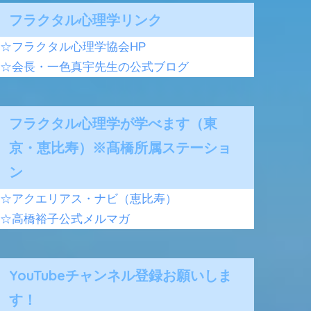
フラクタル心理学リンク
☆フラクタル心理学協会HP
☆会長・一色真宇先生の公式ブログ
フラクタル心理学が学べます（東
京・恵比寿）※髙橋所属ステーショ
ン
☆アクエリアス・ナビ（恵比寿）
☆高橋裕子公式メルマガ
YouTubeチャンネル登録お願いしま
す！