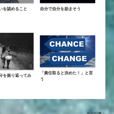
いを認めること
自分で自分を励まそう
「責任取ると決めた！」と言
分を振り返ってみ
う
次の記事