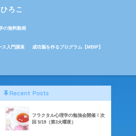
しひろこ
学の無料動画
ース入門講座
成功脳を作るプログラム【MBIP】
Recent Posts
フラクタル心理学の勉強会開催！次
回 5/19（第3火曜夜）