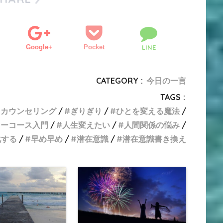
Google+
Pocket
LINE
CATEGORY :
今日の一言
TAGS :
カウンセリング
ぎりぎり
ひとを変える魔法
ターコース入門
人生変えたい
人間関係の悩み
化する
早め早め
潜在意識
潜在意識書き換え