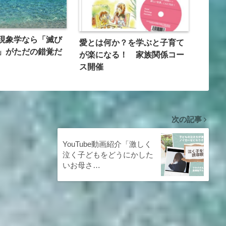
現象学なら「滅び
愛とは何か？を学ぶと子育て
」がただの錯覚だ
が楽になる！ 家族関係コー
ス開催
次の記事
YouTube動画紹介「激しく
泣く子どもをどうにかした
いお母さ…