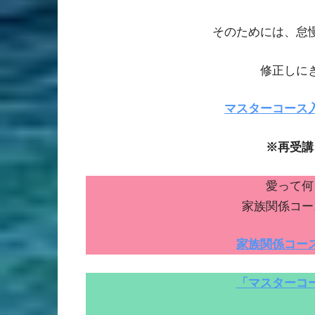
そのためには、怠
修正しに
マスターコース
※再受講
愛って何
家族関係コー
家族関係コー
「マスターコ