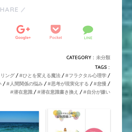
SHARE
Google+
Pocket
LINE
CATEGORY :
未分類
TAGS :
セリング
ひとを変える魔法
フラクタル心理学
い
人間関係の悩み
思考が現実化する
怠慢
潜在意識
潜在意識書き換え
自分が嫌い