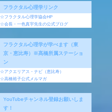
フラクタル心理学リンク
☆フラクタル心理学協会HP
☆会長・一色真宇先生の公式ブログ
フラクタル心理学が学べます（東
京・恵比寿）※髙橋所属ステーショ
ン
☆アクエリアス・ナビ（恵比寿）
☆高橋裕子公式メルマガ
YouTubeチャンネル登録お願いしま
す！