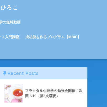
しひろこ
学の無料動画
ース入門講座
成功脳を作るプログラム【MBIP】
Recent Posts
フラクタル心理学の勉強会開催！次
回 5/19（第3火曜夜）