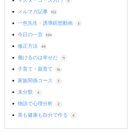
5
メルマガ記事
152
一色先生・誘導瞑想動画
3
今日の一言
394
修正方法
48
働けるのは幸せだ
11
子育て・親育て
16
家族関係コース
3
未分類
4
物語で心理分析
2
美も健康も自分で作る
4