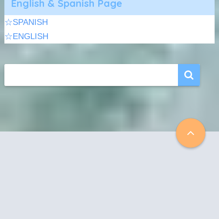
English & Spanish Page
☆SPANISH
☆ENGLISH