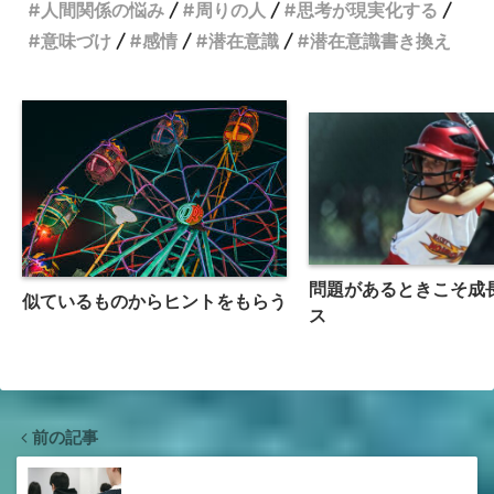
人間関係の悩み
周りの人
思考が現実化する
意味づけ
感情
潜在意識
潜在意識書き換え
問題があるときこそ成
似ているものからヒントをもらう
ス
前の記事