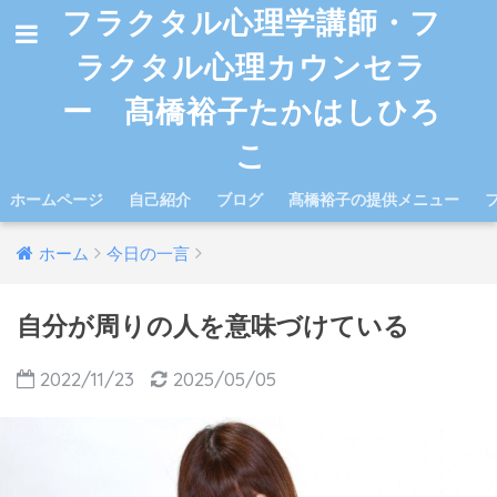
フラクタル心理学講師・フ
ラクタル心理カウンセラ
ー 髙橋裕子たかはしひろ
こ
ホームページ
自己紹介
ブログ
髙橋裕子の提供メニュー
ホーム
今日の一言
自分が周りの人を意味づけている
2022/11/23
2025/05/05