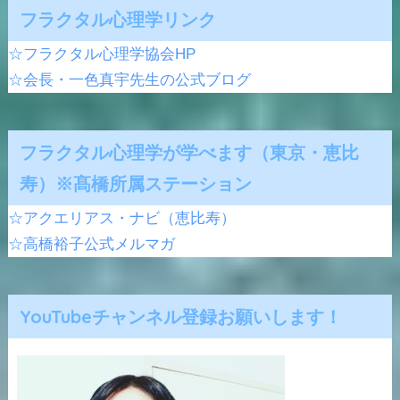
フラクタル心理学リンク
☆フラクタル心理学協会HP
☆会長・一色真宇先生の公式ブログ
フラクタル心理学が学べます（東京・恵比
寿）※髙橋所属ステーション
☆アクエリアス・ナビ（恵比寿）
☆高橋裕子公式メルマガ
YouTubeチャンネル登録お願いします！