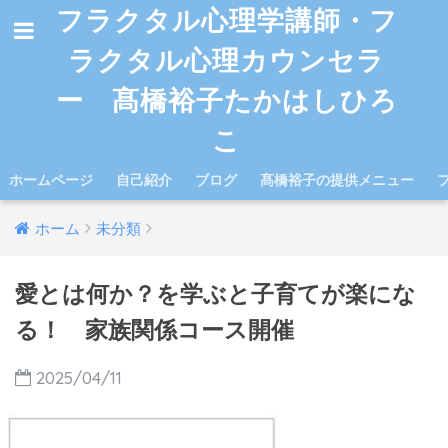
フラクタル心理学講師・フ
ラクタル心理カウンセラ
ー 髙橋裕子たかはしひろ
こ
ホームページ
自己紹介
ブログ
髙橋裕子の提供メニュー
ホーム
未分類
愛とは何か？を学ぶと子育てが楽にな
る！ 家族関係コース開催
2025/04/11