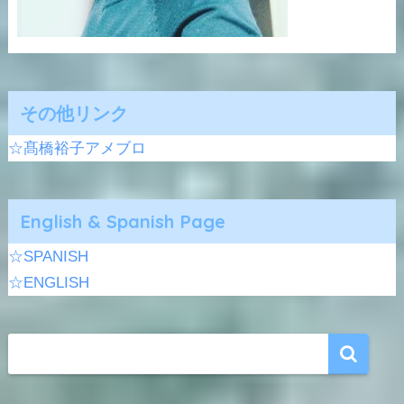
その他リンク
☆髙橋裕子アメブロ
English & Spanish Page
☆SPANISH
☆ENGLISH