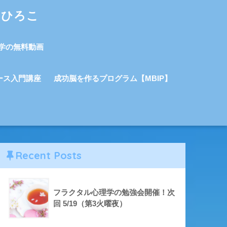
しひろこ
学の無料動画
ース入門講座
成功脳を作るプログラム【MBIP】
Recent Posts
フラクタル心理学の勉強会開催！次
回 5/19（第3火曜夜）