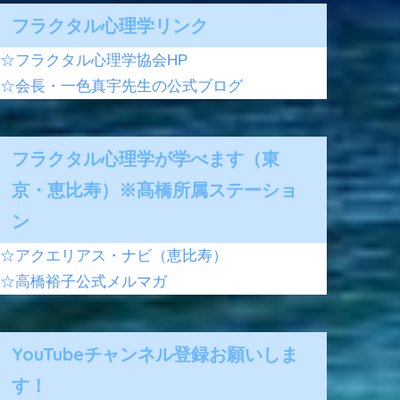
フラクタル心理学リンク
☆フラクタル心理学協会HP
☆会長・一色真宇先生の公式ブログ
フラクタル心理学が学べます（東
京・恵比寿）※髙橋所属ステーショ
ン
☆アクエリアス・ナビ（恵比寿）
☆高橋裕子公式メルマガ
YouTubeチャンネル登録お願いしま
す！