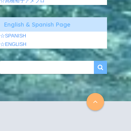
☆髙橋裕子アメブロ
English & Spanish Page
☆SPANISH
☆ENGLISH