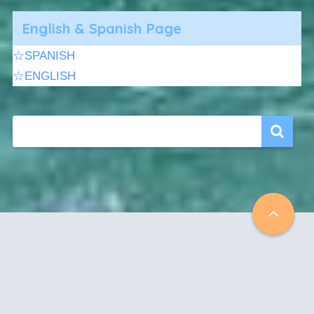
English & Spanish Page
☆SPANISH
☆ENGLISH