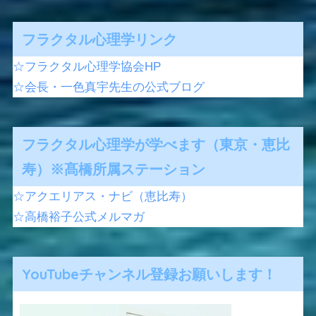
フラクタル心理学リンク
☆フラクタル心理学協会HP
☆会長・一色真宇先生の公式ブログ
フラクタル心理学が学べます（東京・恵比
寿）※髙橋所属ステーション
☆アクエリアス・ナビ（恵比寿）
☆高橋裕子公式メルマガ
YouTubeチャンネル登録お願いします！