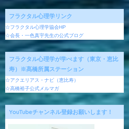
フラクタル心理学リンク
☆フラクタル心理学協会HP
☆会長・一色真宇先生の公式ブログ
フラクタル心理学が学べます（東京・恵比
寿）※髙橋所属ステーション
☆アクエリアス・ナビ（恵比寿）
☆高橋裕子公式メルマガ
YouTubeチャンネル登録お願いします！