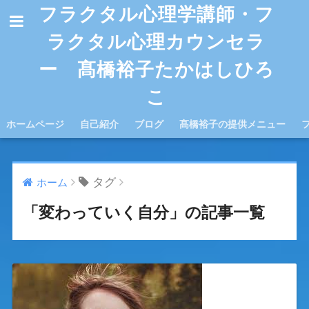
フラクタル心理学講師・フ
ラクタル心理カウンセラ
ー 髙橋裕子たかはしひろ
こ
ホームページ
自己紹介
ブログ
髙橋裕子の提供メニュー
タグ
ホーム
「変わっていく自分」の記事一覧