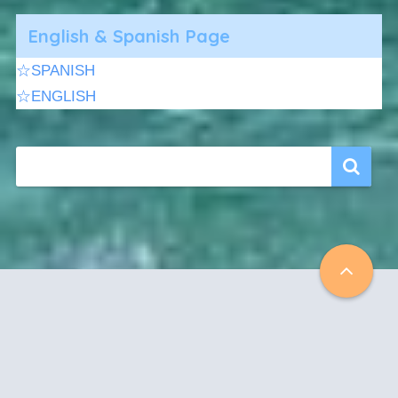
English & Spanish Page
☆SPANISH
☆ENGLISH