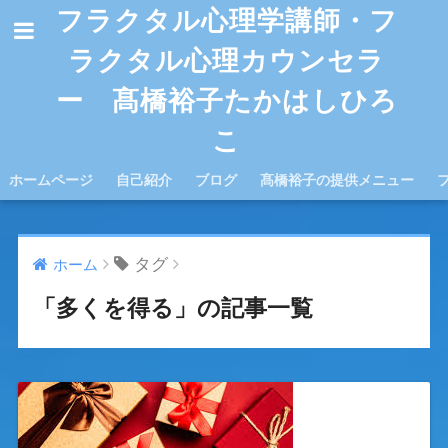
フラクタル心理学講師・フ
ラクタル心理カウンセラ
ー 髙橋裕子たかはしひろ
こ
ホームページ
自己紹介
ブログ
髙橋裕子の提供メニュー
タグ
ホーム
「多くを得る」の記事一覧