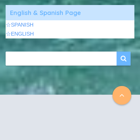
English & Spanish Page
☆SPANISH
☆ENGLISH