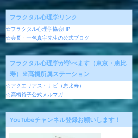
フラクタル心理学リンク
☆フラクタル心理学協会HP
☆会長・一色真宇先生の公式ブログ
フラクタル心理学が学べます（東京・恵比
寿）※髙橋所属ステーション
☆アクエリアス・ナビ（恵比寿）
☆高橋裕子公式メルマガ
YouTubeチャンネル登録お願いします！