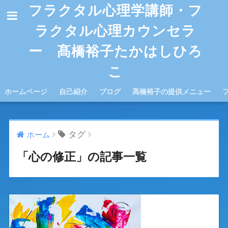
フラクタル心理学講師・フ
ラクタル心理カウンセラ
ー 髙橋裕子たかはしひろ
こ
ホームページ
自己紹介
ブログ
髙橋裕子の提供メニュー
タグ
ホーム
「心の修正」の記事一覧