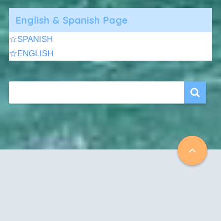
English & Spanish Page
☆SPANISH
☆ENGLISH