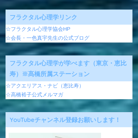
フラクタル心理学リンク
☆フラクタル心理学協会HP
☆会長・一色真宇先生の公式ブログ
フラクタル心理学が学べます（東京・恵比
寿）※髙橋所属ステーション
☆アクエリアス・ナビ（恵比寿）
☆高橋裕子公式メルマガ
YouTubeチャンネル登録お願いします！