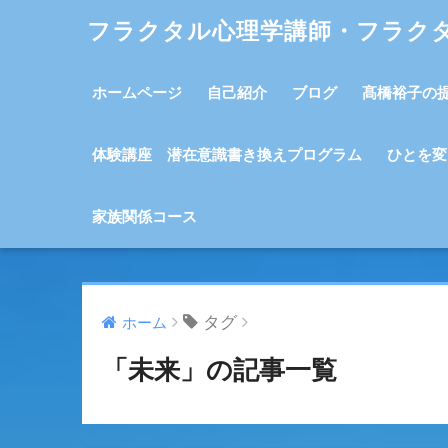
フラクタル心理学講師・フラク
ホームページ
自己紹介
ブログ
髙橋裕子の
体験講座 潜在意識書き換えプログラム
ひとを変
家族関係コース
タグ
ホーム
「未来」の記事一覧