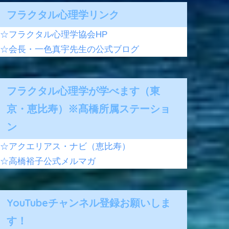
フラクタル心理学リンク
☆フラクタル心理学協会HP
☆会長・一色真宇先生の公式ブログ
フラクタル心理学が学べます（東
京・恵比寿）※髙橋所属ステーショ
ン
☆アクエリアス・ナビ（恵比寿）
☆高橋裕子公式メルマガ
YouTubeチャンネル登録お願いしま
す！