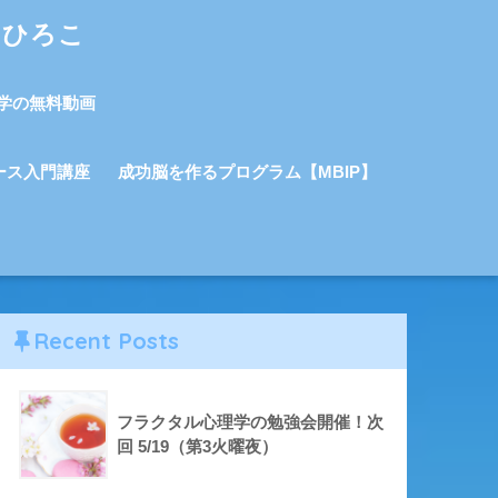
しひろこ
学の無料動画
ース入門講座
成功脳を作るプログラム【MBIP】
Recent Posts
フラクタル心理学の勉強会開催！次
回 5/19（第3火曜夜）