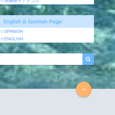
☆髙橋裕子アメブロ
English & Spanish Page
☆SPANISH
☆ENGLISH