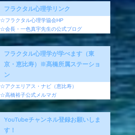
フラクタル心理学リンク
☆フラクタル心理学協会HP
☆会長・一色真宇先生の公式ブログ
フラクタル心理学が学べます（東
京・恵比寿）※髙橋所属ステーショ
ン
☆アクエリアス・ナビ（恵比寿）
☆高橋裕子公式メルマガ
YouTubeチャンネル登録お願いしま
す！