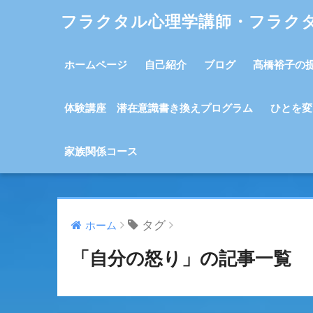
フラクタル心理学講師・フラク
ホームページ
自己紹介
ブログ
髙橋裕子の
体験講座 潜在意識書き換えプログラム
ひとを変
家族関係コース
タグ
ホーム
「自分の怒り」の記事一覧