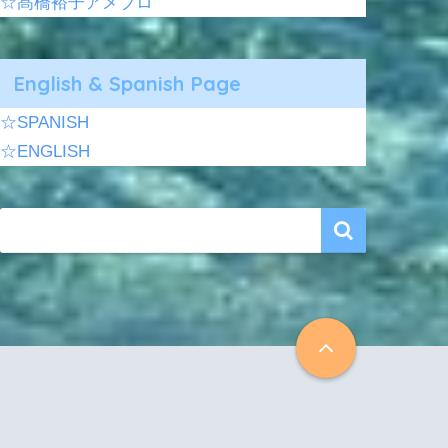
☆髙橋裕子アメブロ
English & Spanish Page
☆SPANISH
☆ENGLISH