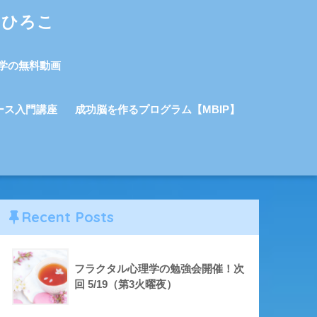
しひろこ
学の無料動画
ース入門講座
成功脳を作るプログラム【MBIP】
Recent Posts
フラクタル心理学の勉強会開催！次
回 5/19（第3火曜夜）