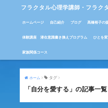
フラクタル心理学講師・フラク
ホームページ
自己紹介
ブログ
髙橋裕子の
体験講座 潜在意識書き換えプログラム
ひとを変
家族関係コース
タグ
ホーム
「自分を愛する」の記事一覧