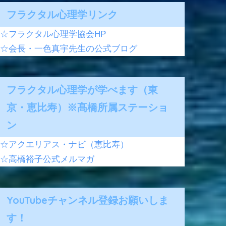
フラクタル心理学リンク
☆フラクタル心理学協会HP
☆会長・一色真宇先生の公式ブログ
フラクタル心理学が学べます（東
京・恵比寿）※髙橋所属ステーショ
ン
☆アクエリアス・ナビ（恵比寿）
☆高橋裕子公式メルマガ
YouTubeチャンネル登録お願いしま
す！