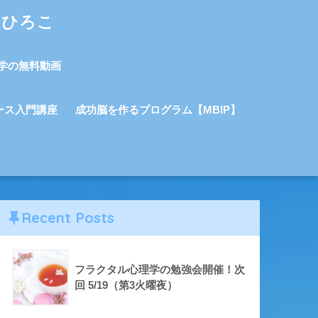
しひろこ
学の無料動画
ース入門講座
成功脳を作るプログラム【MBIP】
Recent Posts
フラクタル心理学の勉強会開催！次
回 5/19（第3火曜夜）