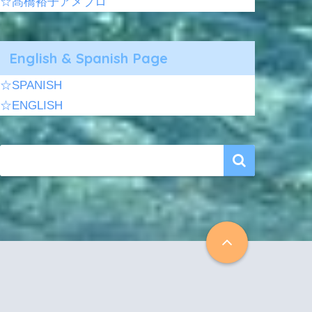
☆髙橋裕子アメブロ
English & Spanish Page
☆SPANISH
☆ENGLISH