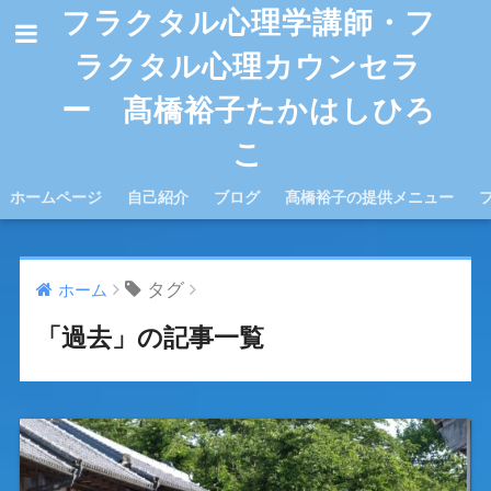
フラクタル心理学講師・フ
ラクタル心理カウンセラ
ー 髙橋裕子たかはしひろ
こ
ホームページ
自己紹介
ブログ
髙橋裕子の提供メニュー
タグ
ホーム
「過去」の記事一覧