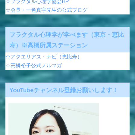
☆フラクタル心理学協会HP
☆会長・一色真宇先生の公式ブログ
フラクタル心理学が学べます（東京・恵比
寿）※髙橋所属ステーション
☆アクエリアス・ナビ（恵比寿）
☆高橋裕子公式メルマガ
YouTubeチャンネル登録お願いします！