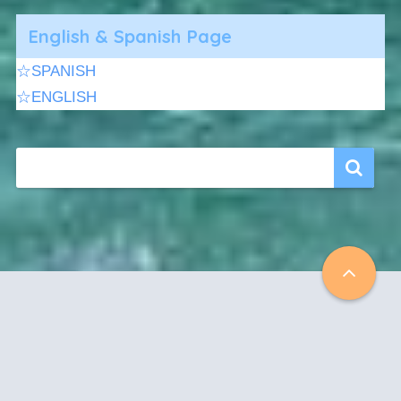
English & Spanish Page
☆SPANISH
☆ENGLISH