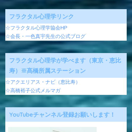
フラクタル心理学リンク
☆フラクタル心理学協会HP
☆会長・一色真宇先生の公式ブログ
フラクタル心理学が学べます（東京・恵比
寿）※髙橋所属ステーション
☆アクエリアス・ナビ（恵比寿）
☆高橋裕子公式メルマガ
YouTubeチャンネル登録お願いします！