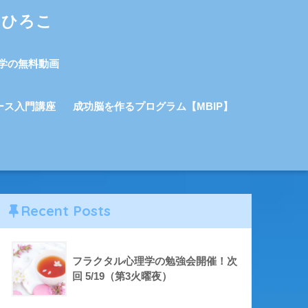
しひろこ
学の無料動画
ース入門講座
成功脳を作るプログラム【MBIP】
Recent Posts
フラクタル心理学の勉強会開催！次
回 5/19（第3火曜夜）