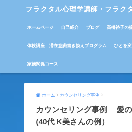
フラクタル心理学講師・フラク
ホームページ
自己紹介
ブログ
髙橋裕子の
体験講座 潜在意識書き換えプログラム
ひとを変
家族関係コース
ホーム
カウンセリング事例
カウンセリング事例 愛の
(40代 K美さんの例）