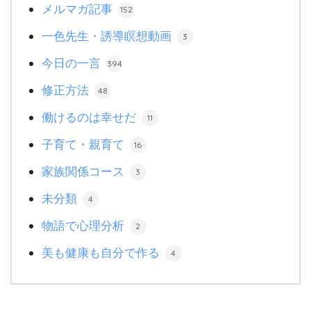
メルマガ記事
152
一色先生・誘導瞑想動画
3
今日の一言
394
修正方法
48
働けるのは幸せだ
11
子育て・親育て
16
家族関係コース
3
未分類
4
物語で心理分析
2
美も健康も自分で作る
4