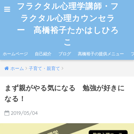
フラクタル心理学講師・フ
ラクタル心理カウンセラ
ー 髙橋裕子たかはしひろ
こ
ホームページ
自己紹介
ブログ
髙橋裕子の提供メニュー
ホーム
子育て・親育て
まず親がやる気になる 勉強が好きに
なる！
2019/05/04