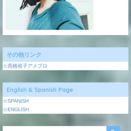
その他リンク
☆髙橋裕子アメブロ
English & Spanish Page
☆SPANISH
☆ENGLISH