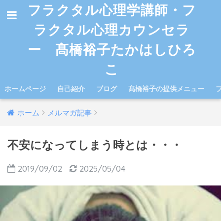
フラクタル心理学講師・フ
ラクタル心理カウンセラ
ー 髙橋裕子たかはしひろ
こ
ホームページ
自己紹介
ブログ
髙橋裕子の提供メニュー
ホーム
メルマガ記事
不安になってしまう時とは・・・
2019/09/02
2025/05/04