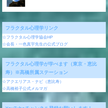
フラクタル心理学リンク
☆フラクタル心理学協会HP
☆会長・一色真宇先生の公式ブログ
フラクタル心理学が学べます（東京・恵比
寿）※髙橋所属ステーション
☆アクエリアス・ナビ（恵比寿）
☆高橋裕子公式メルマガ