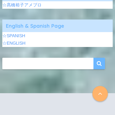
☆髙橋裕子アメブロ
English & Spanish Page
☆SPANISH
☆ENGLISH