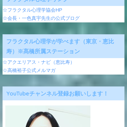
☆フラクタル心理学協会HP
☆会長・一色真宇先生の公式ブログ
フラクタル心理学が学べます（東京・恵比
寿）※髙橋所属ステーション
☆アクエリアス・ナビ（恵比寿）
☆高橋裕子公式メルマガ
YouTubeチャンネル登録お願いします！