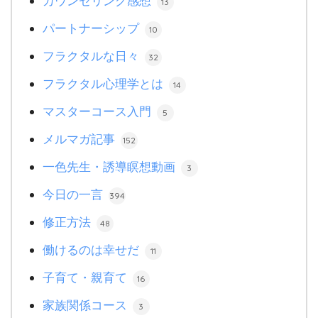
カウンセリング感想
13
パートナーシップ
10
フラクタルな日々
32
フラクタル心理学とは
14
マスターコース入門
5
メルマガ記事
152
一色先生・誘導瞑想動画
3
今日の一言
394
修正方法
48
働けるのは幸せだ
11
子育て・親育て
16
家族関係コース
3