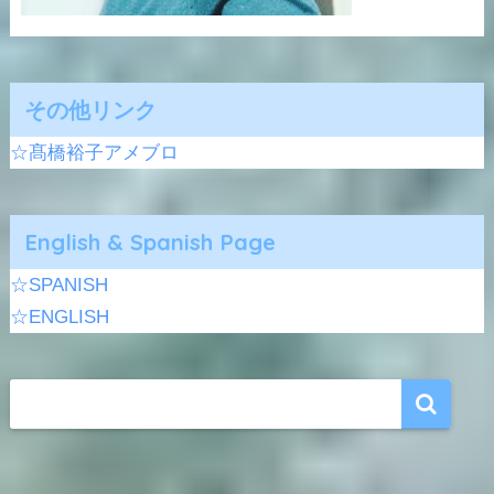
その他リンク
☆髙橋裕子アメブロ
English & Spanish Page
☆SPANISH
☆ENGLISH