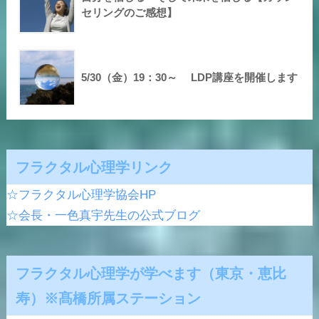
セリングのご感想】
5/30（金）19：30～ LDP講座を開催します
フラクタル心理学リンク
☆フラクタル心理学協会HP
☆会長・一色真宇先生の公式ブログ
フラクタル心理学が学べます（東京・恵比
寿）※髙橋所属ステーション