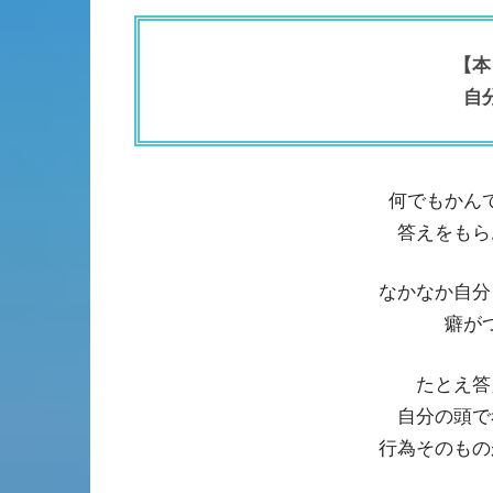
【本
自
何でもかん
答えをもら
なかなか自分
癖が
たとえ答
自分の頭で
行為そのもの