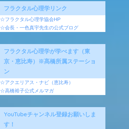
フラクタル心理学リンク
☆フラクタル心理学協会HP
☆会長・一色真宇先生の公式ブログ
フラクタル心理学が学べます（東
京・恵比寿）※髙橋所属ステーショ
ン
☆アクエリアス・ナビ（恵比寿）
☆高橋裕子公式メルマガ
YouTubeチャンネル登録お願いしま
す！