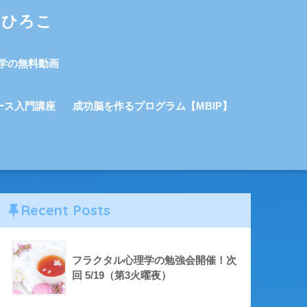
しひろこ
学の無料動画
ース入門講座
成功脳を作るプログラム【MBIP】
Recent Posts
フラクタル心理学の勉強会開催！次
回 5/19（第3火曜夜）