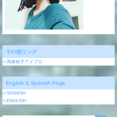
その他リンク
☆髙橋裕子アメブロ
English & Spanish Page
☆SPANISH
☆ENGLISH