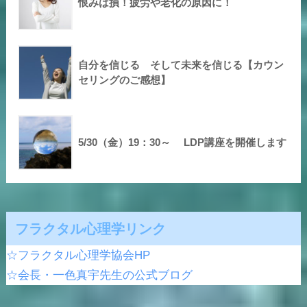
恨みは損！疲労や老化の原因に！
自分を信じる そして未来を信じる【カウン
セリングのご感想】
5/30（金）19：30～ LDP講座を開催します
フラクタル心理学リンク
☆フラクタル心理学協会HP
☆会長・一色真宇先生の公式ブログ