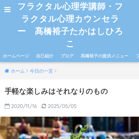
フラクタル心理学講師・フ
ラクタル心理カウンセラ
ー 髙橋裕子たかはしひろ
こ
ホームページ
自己紹介
ブログ
髙橋裕子の提供メニュー
ホーム
今日の一言
手軽な楽しみはそれなりのもの
2020/11/16
2025/05/05