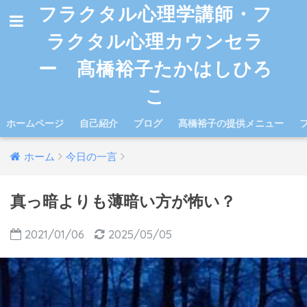
フラクタル心理学講師・フ
ラクタル心理カウンセラ
ー 髙橋裕子たかはしひろ
こ
ホームページ
自己紹介
ブログ
髙橋裕子の提供メニュー
ホーム
今日の一言
真っ暗よりも薄暗い方が怖い？
2021/01/06
2025/05/05