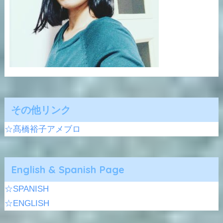
その他リンク
☆髙橋裕子アメブロ
English & Spanish Page
☆SPANISH
☆ENGLISH