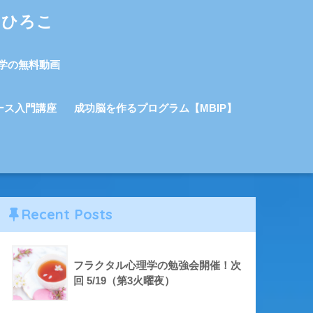
しひろこ
学の無料動画
ース入門講座
成功脳を作るプログラム【MBIP】
Recent Posts
フラクタル心理学の勉強会開催！次
回 5/19（第3火曜夜）