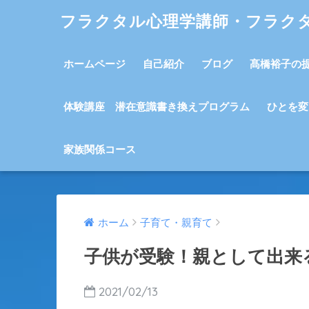
フラクタル心理学講師・フラク
ホームページ
自己紹介
ブログ
髙橋裕子の
体験講座 潜在意識書き換えプログラム
ひとを変
家族関係コース
ホーム
子育て・親育て
子供が受験！親として出来
2021/02/13