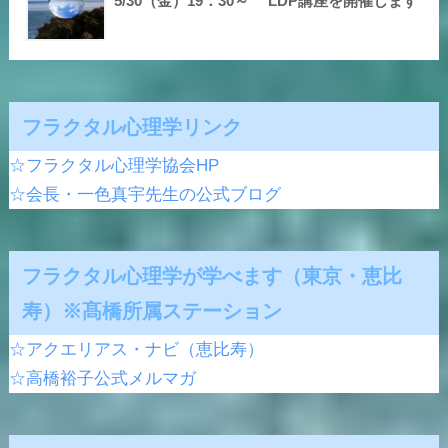
5/30（金）19：30～ LDP講座を開催します
フラクタル心理学リンク
☆フラクタル心理学協会HP
☆会長・一色真宇先生の公式ブログ
フラクタル心理学が学べます（東京・恵比
寿）※髙橋所属ステーション
☆アクエリアス・ナビ（恵比寿）
☆高橋裕子公式メルマガ