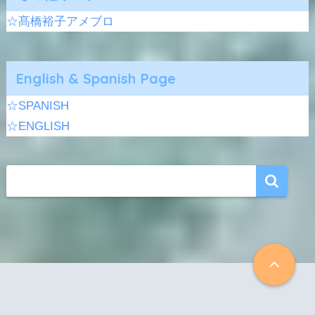
☆髙橋裕子アメブロ
English & Spanish Page
☆SPANISH
☆ENGLISH