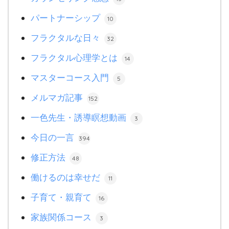
パートナーシップ
10
フラクタルな日々
32
フラクタル心理学とは
14
マスターコース入門
5
メルマガ記事
152
一色先生・誘導瞑想動画
3
今日の一言
394
修正方法
48
働けるのは幸せだ
11
子育て・親育て
16
家族関係コース
3