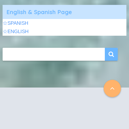
English & Spanish Page
☆SPANISH
☆ENGLISH