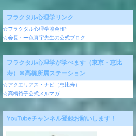
フラクタル心理学リンク
☆フラクタル心理学協会HP
☆会長・一色真宇先生の公式ブログ
フラクタル心理学が学べます（東京・恵比
寿）※髙橋所属ステーション
☆アクエリアス・ナビ（恵比寿）
☆高橋裕子公式メルマガ
YouTubeチャンネル登録お願いします！