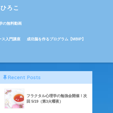
しひろこ
学の無料動画
ース入門講座
成功脳を作るプログラム【MBIP】
Recent Posts
フラクタル心理学の勉強会開催！次
回 5/19（第3火曜夜）