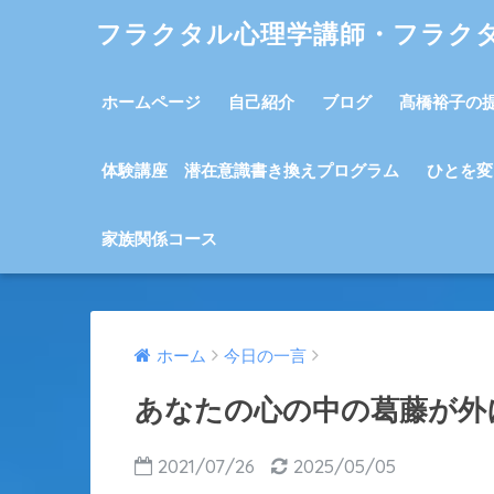
フラクタル心理学講師・フラク
ホームページ
自己紹介
ブログ
髙橋裕子の
体験講座 潜在意識書き換えプログラム
ひとを変
家族関係コース
ホーム
今日の一言
あなたの心の中の葛藤が外
2021/07/26
2025/05/05