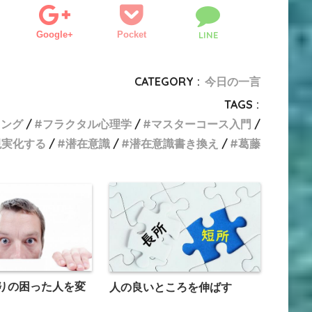
Google+
Pocket
LINE
CATEGORY :
今日の一言
TAGS :
リング
フラクタル心理学
マスターコース入門
現実化する
潜在意識
潜在意識書き換え
葛藤
りの困った人を変
人の良いところを伸ばす