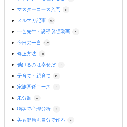
マスターコース入門
5
メルマガ記事
152
一色先生・誘導瞑想動画
3
今日の一言
394
修正方法
48
働けるのは幸せだ
11
子育て・親育て
16
家族関係コース
3
未分類
4
物語で心理分析
2
美も健康も自分で作る
4