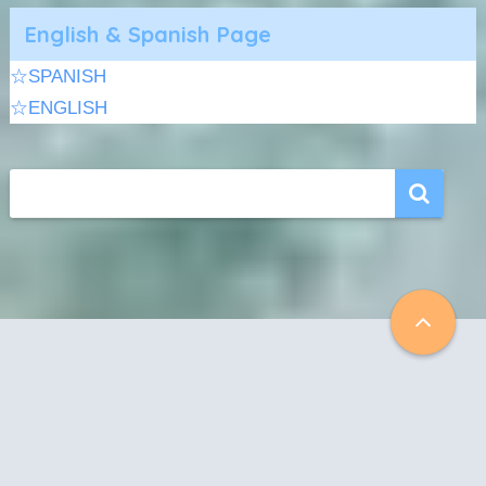
English & Spanish Page
☆SPANISH
☆ENGLISH