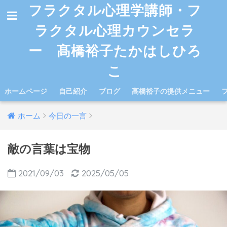
フラクタル心理学講師・フ
ラクタル心理カウンセラ
ー 髙橋裕子たかはしひろ
こ
ホームページ
自己紹介
ブログ
髙橋裕子の提供メニュー
ホーム
今日の一言
敵の言葉は宝物
2021/09/03
2025/05/05