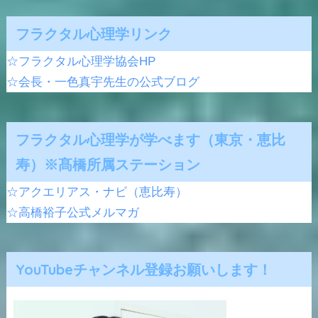
フラクタル心理学リンク
☆フラクタル心理学協会HP
☆会長・一色真宇先生の公式ブログ
フラクタル心理学が学べます（東京・恵比
寿）※髙橋所属ステーション
☆アクエリアス・ナビ（恵比寿）
☆高橋裕子公式メルマガ
YouTubeチャンネル登録お願いします！