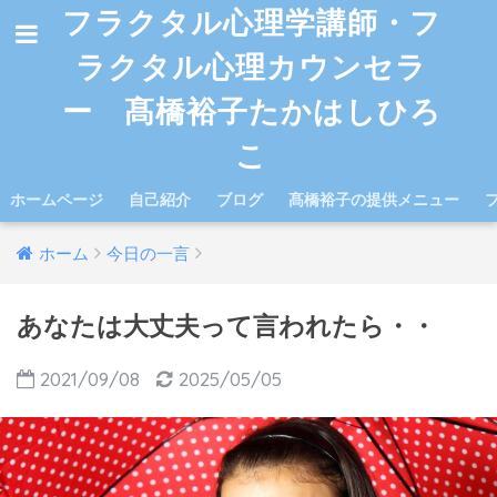
フラクタル心理学講師・フ
ラクタル心理カウンセラ
ー 髙橋裕子たかはしひろ
こ
ホームページ
自己紹介
ブログ
髙橋裕子の提供メニュー
ホーム
今日の一言
あなたは大丈夫って言われたら・・
2021/09/08
2025/05/05