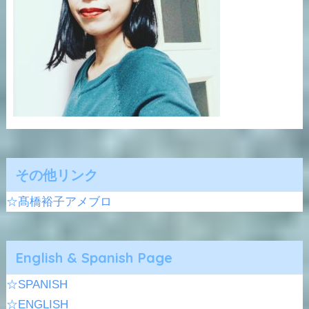
その他リンク
☆髙橋裕子アメブロ
English & Spanish Page
☆SPANISH
☆ENGLISH