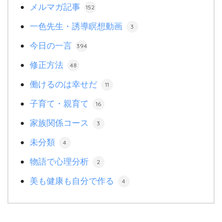
メルマガ記事
152
一色先生・誘導瞑想動画
3
今日の一言
394
修正方法
48
働けるのは幸せだ
11
子育て・親育て
16
家族関係コース
3
未分類
4
物語で心理分析
2
美も健康も自分で作る
4