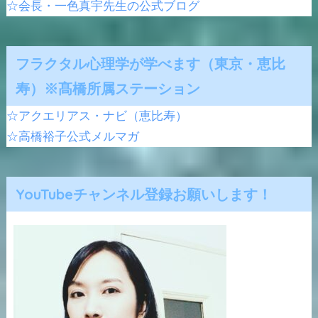
☆会長・一色真宇先生の公式ブログ
フラクタル心理学が学べます（東京・恵比
寿）※髙橋所属ステーション
☆アクエリアス・ナビ（恵比寿）
☆高橋裕子公式メルマガ
YouTubeチャンネル登録お願いします！